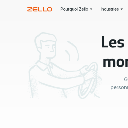
Pourquoi Zello
Industries
Aviation
SOLUTIONS
Les
Commerce de d
Communication de Première Ligne
Transport
Remplacement de la Radio
Construction
mon
Expédition
Fabrication
Assistance Client
Hospitalité
Direction
Réponse d’Ur
G
personn