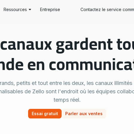
Ressources
Entreprise
Contactez le service comm
Centre de ressources
FONCTIONNALITÉS
 canaux gardent tou
étail
Témoignages clients
Canaux
Téléchargements
Zello AI
Blog
de en communica
QR Assist
Outils de Développement
Transcription
Portail Partenaire
Traductions
gence
Matériel
Historique des Messages
rands, petits et tout entre les deux, les canaux illimités 
Centres de Support
Alertes d’urgence
alisables de Zello sont l'endroit où les équipes collab
temps réel.
Essai gratuit
Parler aux ventes