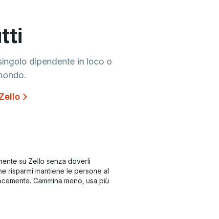
tti
singolo dipendente in loco o
 mondo.
Zello
mente su Zello senza doverli
he risparmi mantiene le persone al
elocemente. Cammina meno, usa più