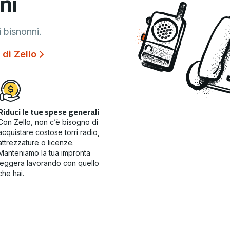
ni
i bisnonni.
 di Zello
Riduci le tue spese generali
Con Zello, non c’è bisogno di
acquistare costose torri radio,
attrezzature o licenze.
Manteniamo la tua impronta
leggera lavorando con quello
che hai.